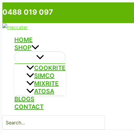
Skip
Type
Name*
Email*
0488 019 097
to
here..
content
HOME
SHOP
COOKRITE
SIMCO
MIXRITE
ATOSA
BLOGS
CONTACT
Search
for: