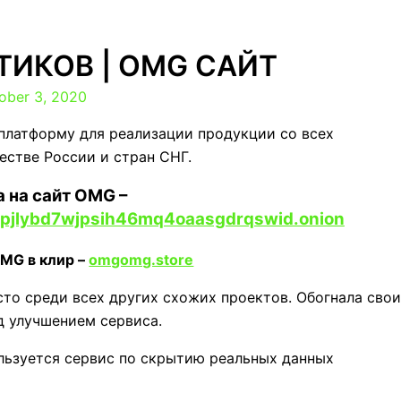
ТИКОВ | OMG САЙТ
ober 3, 2020
платформу для реализации продукции со всех
естве России и стран СНГ.
 на сайт OMG –
jlybd7wjpsih46mq4oaasgdrqswid.onion
OMG в клир –
omgomg.store
то среди всех других схожих проектов. Обогнала сво
д улучшением сервиса.
льзуется сервис по скрытию реальных данных