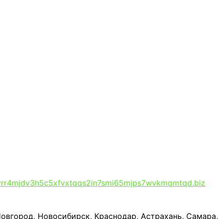
rr4mjdv3h5c5xfvxtqqs2in7smi65mjps7wvkmqmtqd.biz
Новгород, Новосибирск, Краснодар, Астрахань, Самара,