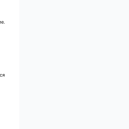
е.
ся