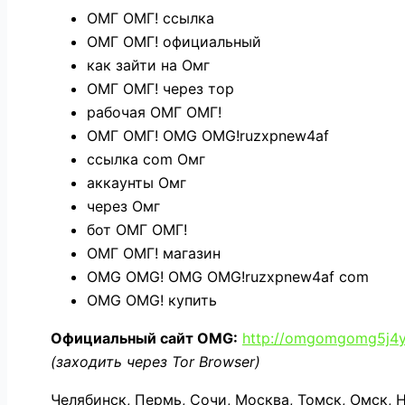
ОМГ ОМГ! ссылка
ОМГ ОМГ! официальный
как зайти на Омг
ОМГ ОМГ! через тор
рабочая ОМГ ОМГ!
ОМГ ОМГ! OMG OMG!ruzxpnew4af
ссылка com Омг
аккаунты Омг
через Омг
бот ОМГ ОМГ!
ОМГ ОМГ! магазин
OMG OMG! OMG OMG!ruzxpnew4af com
OMG OMG! купить
Официальный сайт OMG:
http://omgomgomg5j4y
(заходить через Tor Browser)
Челябинск, Пермь, Сочи, Москва, Томск, Омск, 