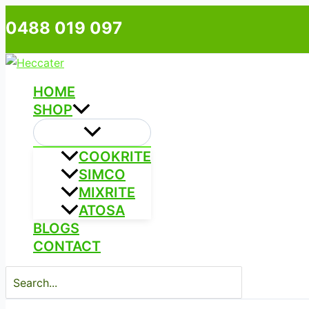
Skip
Type
Name*
Email*
0488 019 097
to
here..
content
HOME
SHOP
COOKRITE
SIMCO
MIXRITE
ATOSA
BLOGS
CONTACT
Search
for: