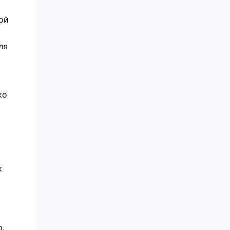
ой
ля
ко
к
р.