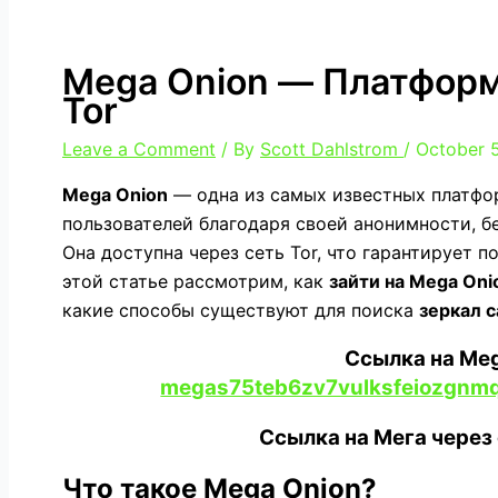
Mega Onion — Платформ
Tor
Leave a Comment
/ By
Scott Dahlstrom
/
October 
Mega Onion
— одна из самых известных платфор
пользователей благодаря своей анонимности, б
Она доступна через сеть Tor, что гарантирует 
этой статье рассмотрим, как
зайти на Mega Oni
какие способы существуют для поиска
зеркал с
Ссылка на Meg
megas75teb6zv7vulksfeiozgnm
Ссылка на Мега через
Что такое Mega Onion?