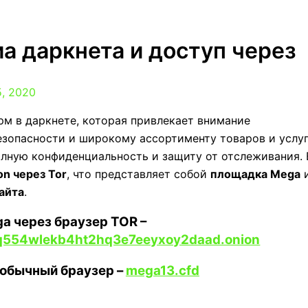
а даркнета и доступ через
5, 2020
м в даркнете, которая привлекает внимание
езопасности и широкому ассортименту товаров и услуг
полную конфиденциальность и защиту от отслеживания. 
on через Tor
, что представляет собой
площадка Mega
айта
.
a через браузер TOR –
q554wlekb4ht2hq3e7eeyxoy2daad.onion
 обычный браузер –
mega13.cfd