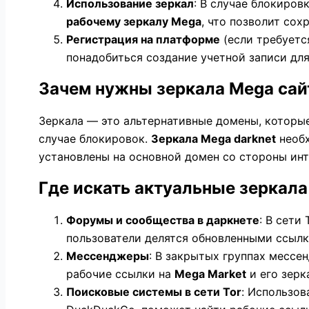
Использование зеркал
: В случае блокиров
рабочему зеркалу Mega
, что позволит сох
Регистрация на платформе
(если требуетс
понадобиться создание учетной записи для
Зачем нужны зеркала Mega сай
Зеркала — это альтернативные домены, которые
случае блокировок.
Зеркала Mega darknet
необх
установлены на основной домен со стороны инт
Где искать актуальные зеркал
Форумы и сообщества в даркнете
: В сети
пользователи делятся обновленными ссыл
Мессенджеры
: В закрытых группах мессе
рабочие ссылки на
Mega Market
и его зерк
Поисковые системы в сети Tor
: Использов