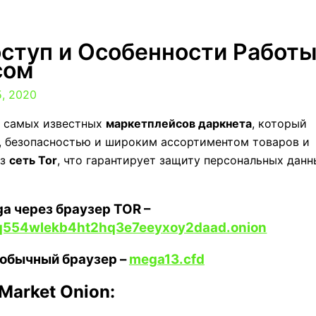
оступ и Особенности Работ
сом
5, 2020
и самых известных
маркетплейсов даркнета
, который
, безопасностью и широким ассортиментом товаров и
ез
сеть Tor
, что гарантирует защиту персональных данн
a через браузер TOR –
q554wlekb4ht2hq3e7eeyxoy2daad.onion
 обычный браузер –
mega13.cfd
arket Onion: