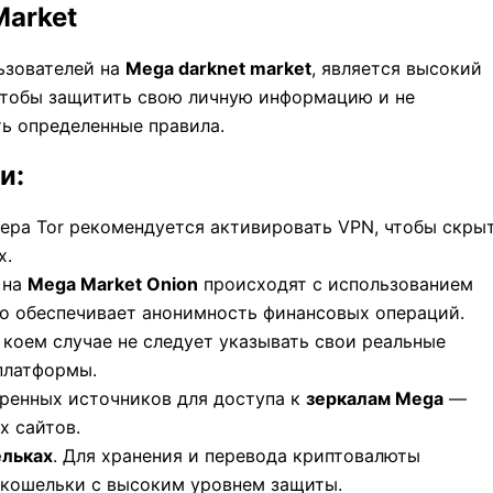
Market
ьзователей на
Mega darknet market
, является высокий
Чтобы защитить свою личную информацию и не
ь определенные правила.
и:
зера Tor рекомендуется активировать VPN, чтобы скры
х.
 на
Mega Market Onion
происходят с использованием
 что обеспечивает анонимность финансовых операций.
в коем случае не следует указывать свои реальные
платформы.
еренных источников для доступа к
зеркалам Mega
—
х сайтов.
ельках
. Для хранения и перевода криптовалюты
 кошельки с высоким уровнем защиты.