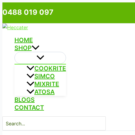
Skip
Type
Name*
Email*
0488 019 097
to
here..
content
HOME
SHOP
COOKRITE
SIMCO
MIXRITE
ATOSA
BLOGS
CONTACT
Search
for: