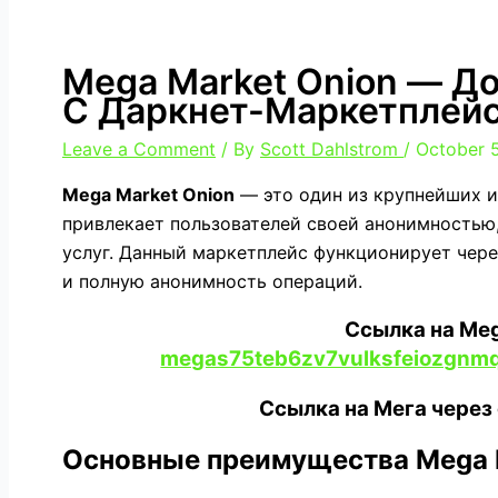
Mega Market Onion — Д
С Даркнет-Маркетплей
Leave a Comment
/ By
Scott Dahlstrom
/
October 
Mega Market Onion
— это один из крупнейших 
привлекает пользователей своей анонимностью
услуг. Данный маркетплейс функционирует чер
и полную анонимность операций.
Ссылка на Meg
megas75teb6zv7vulksfeiozgnm
Ссылка на Мега через
Основные преимущества Mega M