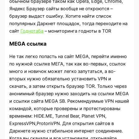
обычном браузере таком как Opera, Edge, Chrome,
Яндекс Браузер сайты вообще не откроются –
браузер выдаст ошибку. Хотите найти список
популярных Даркнет площадок, тогда переходите на
сайт
Годнотаба
– мониторинга годноты в TOR
MEGA ссылка
Не так легко попасть на сайт MEGA, перейти именно
по нужной ссылке МЕГА, так как во-первых, ссылок
много и новичок может легко запутаться, а во-
вторых нужно обязательно установить VPN и
скачать, а затем открыть браузер TOR. Только через
анонимный браузер нужно заходить на ссылки MEGA
и ссылки сайта MEGA SB. Рекомендуемые VPN нашей
командой, которые проверены и протестированы
временем: HIDE.ME, Tunnel Bear, Planet VPN,
ExpressVPN,ProtonVPN. Для открытия сайтов в
Даркнете нужно стабильное интернет соединение.
Когда вы скачали и все установили, открывайте