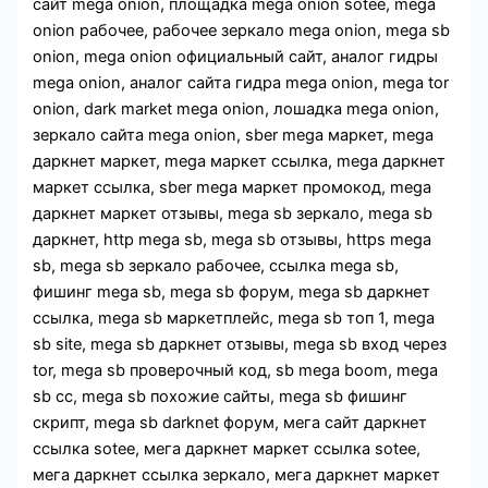
сайт mega onion, площадка mega onion sotee, mega
onion рабочее, рабочее зеркало mega onion, mega sb
onion, mega onion официальный сайт, аналог гидры
mega onion, аналог сайта гидра mega onion, mega tor
onion, dark market mega onion, лошадка mega onion,
зеркало сайта mega onion, sber mega маркет, mega
даркнет маркет, mega маркет ссылка, mega даркнет
маркет ссылка, sber mega маркет промокод, mega
даркнет маркет отзывы, mega sb зеркало, mega sb
даркнет, http mega sb, mega sb отзывы, https mega
sb, mega sb зеркало рабочее, ссылка mega sb,
фишинг mega sb, mega sb форум, mega sb даркнет
ссылка, mega sb маркетплейс, mega sb топ 1, mega
sb site, mega sb даркнет отзывы, mega sb вход через
tor, mega sb проверочный код, sb mega boom, mega
sb cc, mega sb похожие сайты, mega sb фишинг
скрипт, mega sb darknet форум, мега сайт даркнет
ссылка sotee, мега даркнет маркет ссылка sotee,
мега даркнет ссылка зеркало, мега даркнет маркет