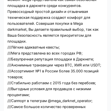
площадка в даркнете среди конкурентов.
Превосходный простой дизайн и отзывчивая
техническая поддержка создают комфорт для
пользователей. Совершая покупки в Mega
darkmarket, Вы делаете правильный выбор, так как
Ваша безопасность является приоритетом для
площадки.
///
Лёгкие адекватные квесты;
///
Мега представлена во всех городах РФ;
///
Безупречная репутация площадки в Даркнете;
///
Анонимные транзакции через BTC, XMR или USDT;
///
Ассортимент №1 в России более 35.000 позиций
товаров;
///
Стабильно работаем с 2015 года без перебоев;
///
Выгодные условия для продавцов с низкими
процентами;
///
Саппорт в телеграм
@mega_darknet_operator
;
///
Самое большое количество проверенных