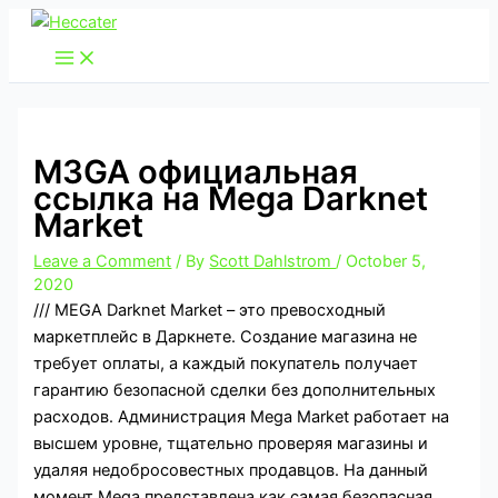
Skip
to
content
M3GA официальная
ссылка на Mega Darknet
Market
Leave a Comment
/ By
Scott Dahlstrom
/
October 5,
2020
///
MEGA Darknet Market
– это превосходный
маркетплейс в Даркнете. Создание магазина не
требует оплаты, а каждый покупатель получает
гарантию безопасной сделки без дополнительных
расходов. Администрация Mega Market работает на
высшем уровне, тщательно проверяя магазины и
удаляя недобросовестных продавцов. На данный
момент Mega представлена как самая безопасная