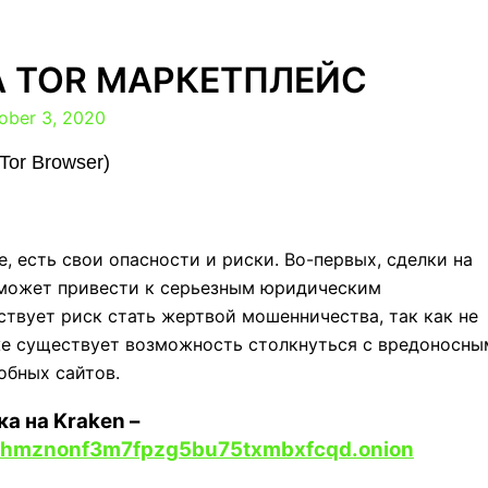
А TOR МАРКЕТПЛЕЙС
ober 3, 2020
or Browser)
, есть свои опасности и риски. Во-первых, сделки на
 может привести к серьезным юридическим
ствует риск стать жертвой мошенничества, так как не
кже существует возможность столкнуться с вредоносн
обных сайтов.
а на Kraken
–
6hmznonf3m7fpzg5bu75txmbxfcqd.onion