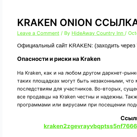
KRAKEN ONION ССЫЛК
Leave a Comment
/ By
HideAway Country Inn
/
Oct
Официальный сайт KRAKEN: (заходить через T
Опасности и риски на Kraken
На Kraken, как и на любом другом даркнет-рынке
таких площадках могут быть незаконными, что
последствиям для участников. Во-вторых, суще
все продавцы на Kraken честны и надежны. Та
программами или вирусами при посещении под
Cсылк
kraken2zgevrayvbqptss5nf766