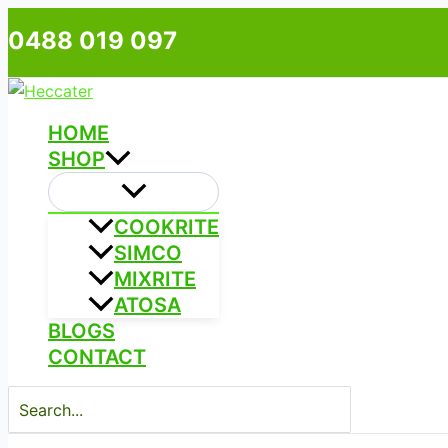
Skip
Type
Name*
Email*
0488 019 097
to
here..
content
HOME
SHOP
COOKRITE
SIMCO
MIXRITE
ATOSA
BLOGS
CONTACT
Search
for: