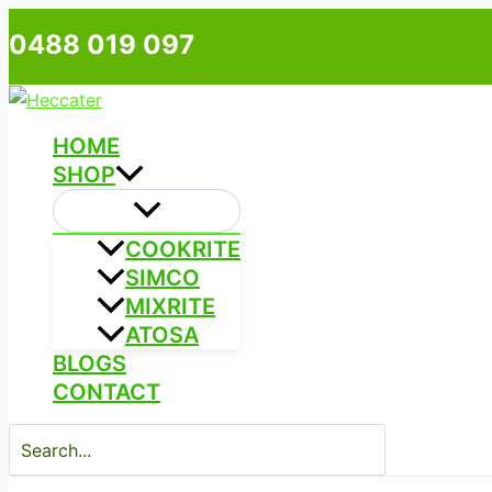
Skip
Type
Name*
Email*
0488 019 097
to
here..
content
HOME
SHOP
COOKRITE
SIMCO
MIXRITE
ATOSA
BLOGS
CONTACT
Search
for: