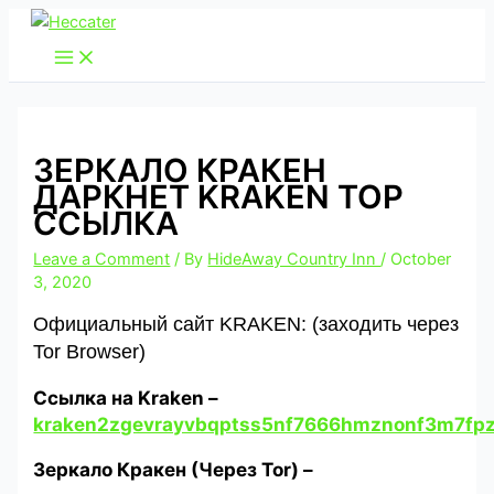
Skip
to
content
ЗЕРКАЛО КРАКЕН
ДАРКНЕТ KRAKEN ТОР
ССЫЛКА
Leave a Comment
/ By
HideAway Country Inn
/
October
3, 2020
Официальный сайт KRAKEN: (заходить через
Tor Browser)
Cсылка на Kraken
–
kraken2zgevrayvbqptss5nf7666hmznonf3m7fpz
Зеркало Кракен (Через Tor) –